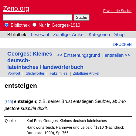
Zeno.org
Erweiterte Suche
Bibliothek
Nur in Georges-1910
Bibliothek
Lesesaal
Zufälliger Artikel
Kategorien
Shop
DRUCKEN
Georges: Kleines
<< Entstehungsgrund
|
entstellen >>
deutsch-
lateinisches Handwörterbuch
Vorwort
|
Stichwörter
|
Faksimiles
|
Zufälliger Artikel
entsteigen
entsteigen;
z.B. seiner Brust entstiegen Seufzer,
ab imo
[765]
pectore suspiria duxit.
Quelle:
Karl Ernst Georges: Kleines deutsch-lateinisches
7
Handwörterbuch. Hannover und Leipzig
1910 (Nachdruck
Darmstadt 1999), Sp. 765.