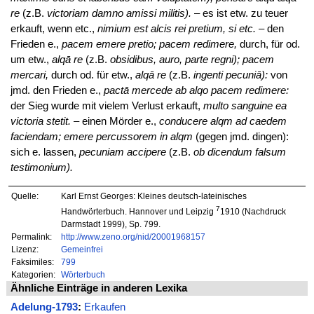
re
(z.B.
victoriam damno amissi militis).
– es ist etw. zu teuer
erkauft, wenn etc.,
nimium est alcis rei pretium, si etc.
– den
Frieden e.,
pacem emere pretio; pacem redimere,
durch, für od.
um etw.,
alqā re
(z.B.
obsidibus, auro, parte regni); pacem
mercari,
durch od. für etw.,
alqā re
(z.B.
ingenti pecuniā):
von
jmd. den Frieden e.,
pactā mercede ab alqo pacem redimere:
der Sieg wurde mit vielem Verlust erkauft,
multo sanguine ea
victoria stetit.
– einen Mörder e.,
conducere alqm ad caedem
faciendam; emere percussorem in alqm
(gegen jmd. dingen):
sich e. lassen,
pecuniam accipere
(z.B.
ob dicendum falsum
testimonium).
Quelle:
Karl Ernst Georges: Kleines deutsch-lateinisches
7
Handwörterbuch. Hannover und Leipzig
1910 (Nachdruck
Darmstadt 1999), Sp. 799.
Permalink:
http://www.zeno.org/nid/20001968157
Lizenz:
Gemeinfrei
Faksimiles:
799
Kategorien:
Wörterbuch
Ähnliche Einträge in anderen Lexika
Adelung-1793
:
Erkaufen