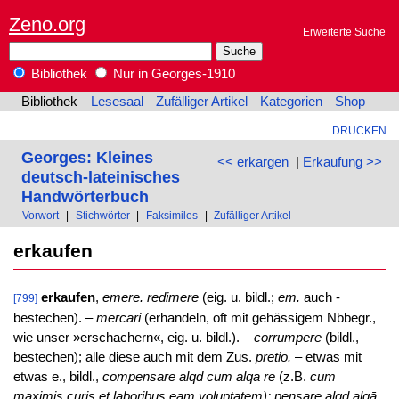
Zeno.org
Erweiterte Suche
Bibliothek
Nur in Georges-1910
Bibliothek
Lesesaal
Zufälliger Artikel
Kategorien
Shop
DRUCKEN
Georges: Kleines
<< erkargen
|
Erkaufung >>
deutsch-lateinisches
Handwörterbuch
Vorwort
|
Stichwörter
|
Faksimiles
|
Zufälliger Artikel
erkaufen
erkaufen
,
emere. redimere
(eig. u. bildl.;
em.
auch -
[799]
bestechen). –
mercari
(erhandeln, oft mit gehässigem Nbbegr.,
wie unser »erschachern«, eig. u. bildl.). –
corrumpere
(bildl.,
bestechen); alle diese auch mit dem Zus.
pretio.
– etwas mit
etwas e., bildl.,
compensare alqd cum alqa re
(z.B.
cum
maximis curis et laboribus eam voluptatem); pensare alqd alqā