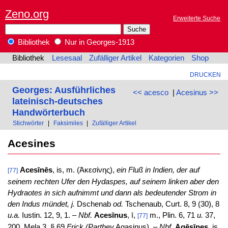
Zeno.org
Erweiterte Suche
Bibliothek
Nur in Georges-1913
Bibliothek
Lesesaal
Zufälliger Artikel
Kategorien
Shop
DRUCKEN
Georges: Ausführliches
<< acesco
|
Acesinus >>
lateinisch-deutsches
Handwörterbuch
Stichwörter
|
Faksimiles
|
Zufälliger Artikel
Acesines
Acesīnēs
, is, m. (Ἀκεσίνης),
ein Fluß in Indien, der auf
[77]
seinem rechten Ufer den Hydaspes, auf seinem linken aber den
Hydraotes in sich aufnimmt und dann als bedeutender Strom in
den Indus mündet, j.
Dschenab
od.
Tschenaub, Curt. 8, 9 (30), 8
u.a.
Iustin. 12, 9, 1. –
Nbf.
Acesīnus
, ī,
m., Plin. 6, 71
u.
37,
[77]
200. Mela 3. § 69
Frick (Parthey
Agasinus). –
Nbf.
Agēsīnes
, is,