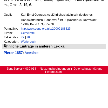
m., Oros. 3, 19, 6.
Quelle:
Karl Ernst Georges: Ausführliches lateinisch-deutsches
8
Handwörterbuch. Hannover
1913 (Nachdruck Darmstadt
1998), Band 1, Sp. 77-78.
Permalink:
http://www.zeno.org/nid/20002188325
Lizenz:
Gemeinfrei
Faksimiles:
77
|
78
Kategorien:
Wörterbuch
Ähnliche Einträge in anderen Lexika
Pierer-1857
:
Acesĭnes
ZenoServer 4.030.014
Nutzungsbedingungen
Datenschutzerklärung
Impressum