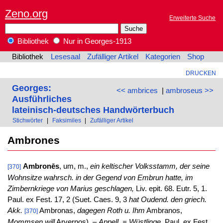
Zeno.org
Erweiterte Suche
Bibliothek
Nur in Georges-1913
Bibliothek
Lesesaal
Zufälliger Artikel
Kategorien
Shop
DRUCKEN
Georges:
<< ambrices
|
ambroseus >>
Ausführliches
lateinisch-deutsches Handwörterbuch
Stichwörter
|
Faksimiles
|
Zufälliger Artikel
Ambrones
Ambronēs
, um, m.,
ein keltischer Volksstamm, der seine
[370]
Wohnsitze wahrsch. in der Gegend von Embrun hatte, im
Zimbernkriege von Marius geschlagen,
Liv. epit. 68. Eutr. 5, 1.
Paul. ex Fest. 17, 2 (Suet. Caes. 9, 3
hat Oudend. den griech.
Akk.
Ambronas,
dagegen Roth u. Ihm
Ambranos,
[370]
Mommsen will
Arvernos). –
Appell. = Wüstlinge,
Paul. ex Fest.