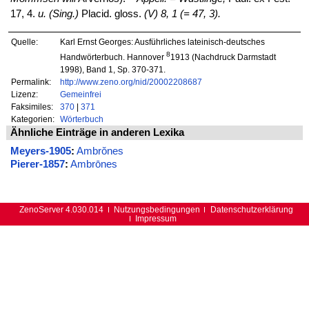
17, 4.
u. (Sing.)
Placid. gloss.
(V) 8, 1 (= 47, 3).
Quelle:
Karl Ernst Georges: Ausführliches lateinisch-deutsches
8
Handwörterbuch. Hannover
1913 (Nachdruck Darmstadt
1998), Band 1, Sp. 370-371.
Permalink:
http://www.zeno.org/nid/20002208687
Lizenz:
Gemeinfrei
Faksimiles:
370
|
371
Kategorien:
Wörterbuch
Ähnliche Einträge in anderen Lexika
Meyers-1905
:
Ambrŏnes
Pierer-1857
:
Ambrōnes
ZenoServer 4.030.014
Nutzungsbedingungen
Datenschutzerklärung
Impressum