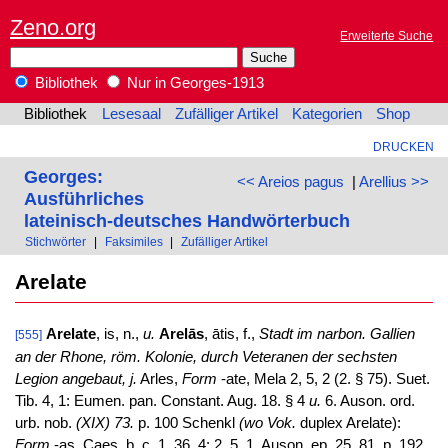
Zeno.org
Erweiterte Suche
Bibliothek
Nur in Georges-1913
Bibliothek
Lesesaal
Zufälliger Artikel
Kategorien
Shop
DRUCKEN
Georges:
<< Areios pagus
|
Arellius >>
Ausführliches
lateinisch-deutsches Handwörterbuch
Stichwörter
|
Faksimiles
|
Zufälliger Artikel
Arelate
Arelate
, is, n.,
u.
Arelās
, ātis, f.,
Stadt im narbon. Gallien
[555]
an der Rhone, röm. Kolonie, durch Veteranen der sechsten
Legion angebaut, j.
Arles,
Form
-ate, Mela 2, 5, 2 (2. § 75). Suet.
Tib. 4, 1: Eumen. pan. Constant. Aug. 18. § 4
u.
6. Auson. ord.
urb. nob.
(XIX) 73.
p. 100 Schenkl
(wo Vok.
duplex Arelate):
Form
-as, Caes. b. c. 1, 36, 4: 2, 5, 1. Auson. ep. 25, 81. p. 192