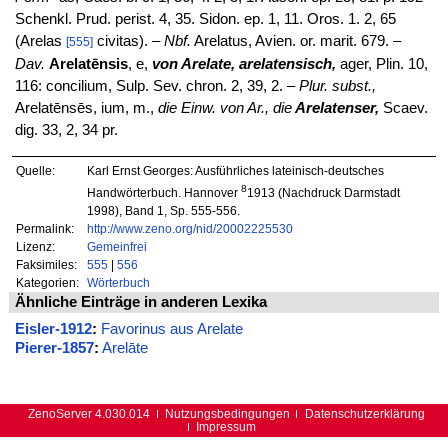
Schenkl. Prud. perist. 4, 35. Sidon. ep. 1, 11. Oros. 1. 2, 65
(Arelas
civitas). –
Nbf.
Arelatus, Avien. or. marit. 679. –
[555]
Dav.
Arelatēnsis
, e,
von Arelate, arelatensisch,
ager, Plin. 10,
116: concilium, Sulp. Sev. chron. 2, 39, 2. –
Plur. subst.,
Arelatēnsēs, ium, m.,
die Einw. von Ar., die
Arelatenser,
Scaev.
dig. 33, 2, 34 pr.
Quelle:
Karl Ernst Georges: Ausführliches lateinisch-deutsches
8
Handwörterbuch. Hannover
1913 (Nachdruck Darmstadt
1998), Band 1, Sp. 555-556.
Permalink:
http://www.zeno.org/nid/20002225530
Lizenz:
Gemeinfrei
Faksimiles:
555
|
556
Kategorien:
Wörterbuch
Ähnliche Einträge in anderen Lexika
Eisler-1912
:
Favorinus aus Arelate
Pierer-1857
:
Arelāte
ZenoServer 4.030.014
Nutzungsbedingungen
Datenschutzerklärung
Impressum