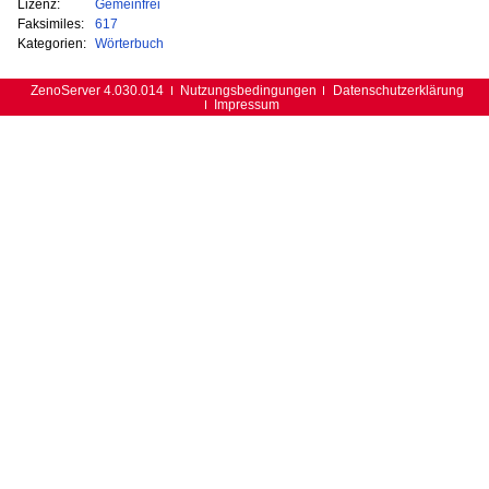
Lizenz:
Gemeinfrei
Faksimiles:
617
Kategorien:
Wörterbuch
ZenoServer 4.030.014
Nutzungsbedingungen
Datenschutzerklärung
Impressum