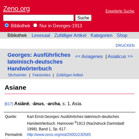
Zeno.org
Erweiterte Suche
Bibliothek
Nur in Georges-1913
Bibliothek
Lesesaal
Zufälliger Artikel
Kategorien
Shop
DRUCKEN
Georges: Ausführliches
<< Asiagenes
|
Asiaticus >>
lateinisch-deutsches
Handwörterbuch
Stichwörter
|
Faksimiles
|
Zufälliger Artikel
Asiane
Asiānē
, -
ānus
, -
archa
,
s.
1. Asia.
[617]
Quelle:
Karl Ernst Georges: Ausführliches lateinisch-deutsches
8
Handwörterbuch. Hannover
1913 (Nachdruck Darmstadt
1998), Band 1, Sp. 617.
Permalink:
http://www.zeno.org/nid/20002230585