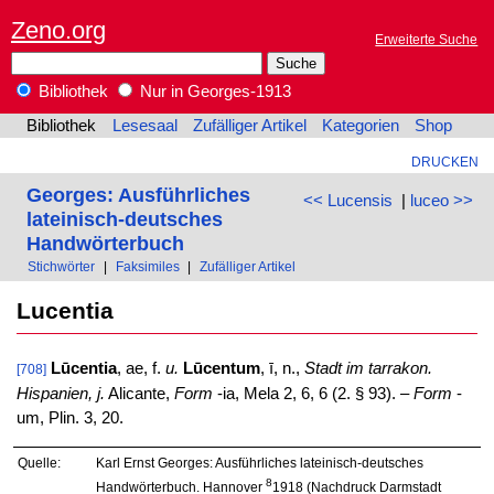
Zeno.org
Erweiterte Suche
Bibliothek
Nur in Georges-1913
Bibliothek
Lesesaal
Zufälliger Artikel
Kategorien
Shop
DRUCKEN
Georges: Ausführliches
<< Lucensis
|
luceo >>
lateinisch-deutsches
Handwörterbuch
Stichwörter
|
Faksimiles
|
Zufälliger Artikel
Lucentia
Lūcentia
, ae, f.
u.
Lūcentum
, ī, n.,
Stadt im tarrakon.
[708]
Hispanien, j.
Alicante,
Form
-ia, Mela 2, 6, 6 (2. § 93). –
Form
-
um, Plin. 3, 20.
Quelle:
Karl Ernst Georges: Ausführliches lateinisch-deutsches
8
Handwörterbuch. Hannover
1918 (Nachdruck Darmstadt