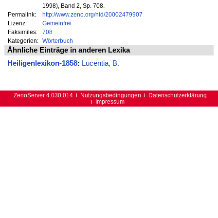
1998), Band 2, Sp. 708.
Permalink:
http://www.zeno.org/nid/20002479907
Lizenz:
Gemeinfrei
Faksimiles:
708
Kategorien:
Wörterbuch
Ähnliche Einträge in anderen Lexika
Heiligenlexikon-1858
:
Lucentia, B.
ZenoServer 4.030.014
Nutzungsbedingungen
Datenschutzerklärung
Impressum