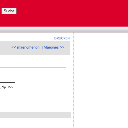
DRUCKEN
<< maenomenon
|
Maeones >>
, Sp. 755.