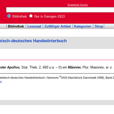
Erweiterte Suche
Bibliothek
Nur in Georges-1913
Bibliothek
Lesesaal
Zufälliger Artikel
Kategorien
Shop
inisch-deutsches Handwörterbuch
ester Apollos,
Stat. Theb. 2, 693
u.a.
– II)
ein
Mäonier,
Plur.
Maeones,
w. s.
8
 lateinisch-deutsches Handwörterbuch. Hannover
1918 (Nachdruck Darmstadt 1998), Band 2
06