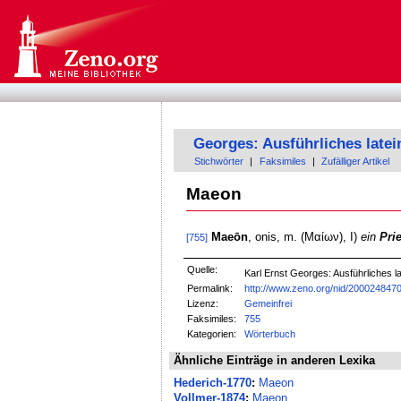
Georges: Ausführliches late
Stichwörter
|
Faksimiles
|
Zufälliger Artikel
Maeon
Maeōn
, onis, m. (Μαίων), I)
ein
Pri
[755]
Quelle:
Karl Ernst Georges: Ausführliches
Permalink:
http://www.zeno.org/nid/200024847
Lizenz:
Gemeinfrei
Faksimiles:
755
Kategorien:
Wörterbuch
Ähnliche Einträge in anderen Lexika
Hederich-1770
:
Maeon
Vollmer-1874
:
Maeon