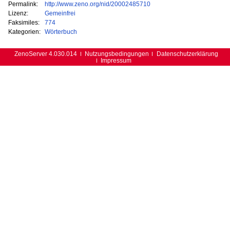
Permalink:
http://www.zeno.org/nid/20002485710
Lizenz:
Gemeinfrei
Faksimiles:
774
Kategorien:
Wörterbuch
ZenoServer 4.030.014
Nutzungsbedingungen
Datenschutzerklärung
Impressum