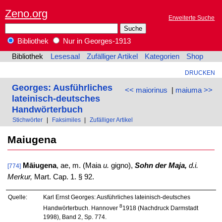
Zeno.org
Erweiterte Suche
Bibliothek
Nur in Georges-1913
Bibliothek
Lesesaal
Zufälliger Artikel
Kategorien
Shop
DRUCKEN
Georges: Ausführliches
<< maiorinus
|
maiuma >>
lateinisch-deutsches
Handwörterbuch
Stichwörter
|
Faksimiles
|
Zufälliger Artikel
Maiugena
Māiugena
, ae, m. (Maia
u.
gigno),
Sohn der Maja,
d.i.
[774]
Merkur,
Mart. Cap. 1. § 92.
Quelle:
Karl Ernst Georges: Ausführliches lateinisch-deutsches
8
Handwörterbuch. Hannover
1918 (Nachdruck Darmstadt
1998), Band 2, Sp. 774.