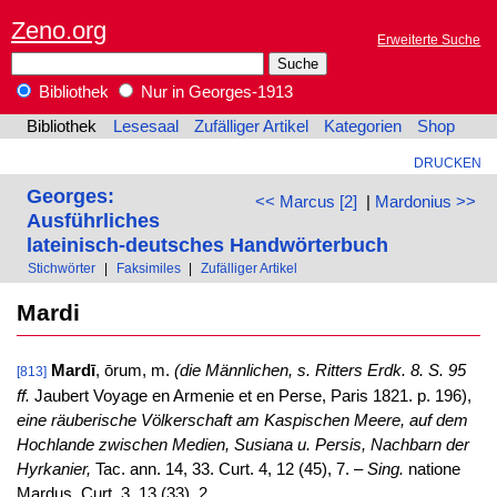
Zeno.org
Erweiterte Suche
Bibliothek
Nur in Georges-1913
Bibliothek
Lesesaal
Zufälliger Artikel
Kategorien
Shop
DRUCKEN
Georges:
<< Marcus [2]
|
Mardonius >>
Ausführliches
lateinisch-deutsches Handwörterbuch
Stichwörter
|
Faksimiles
|
Zufälliger Artikel
Mardi
Mardī
, ōrum, m.
(die Männlichen, s. Ritters Erdk. 8. S. 95
[813]
ff.
Jaubert Voyage en Armenie et en Perse, Paris 1821. p. 196),
eine räuberische Völkerschaft am Kaspischen Meere, auf dem
Hochlande zwischen Medien, Susiana u. Persis, Nachbarn der
Hyrkanier,
Tac. ann. 14, 33. Curt. 4, 12 (45), 7. –
Sing.
natione
Mardus, Curt. 3, 13 (33), 2.