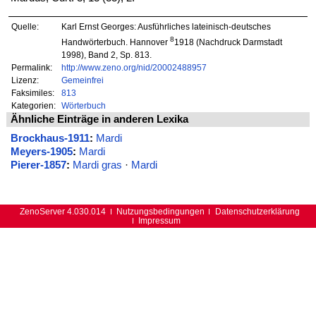
Quelle:
Karl Ernst Georges: Ausführliches lateinisch-deutsches
8
Handwörterbuch. Hannover
1918 (Nachdruck Darmstadt
1998), Band 2, Sp. 813.
Permalink:
http://www.zeno.org/nid/20002488957
Lizenz:
Gemeinfrei
Faksimiles:
813
Kategorien:
Wörterbuch
Ähnliche Einträge in anderen Lexika
Brockhaus-1911
:
Mardi
Meyers-1905
:
Mardi
Pierer-1857
:
Mardi gras
·
Mardi
ZenoServer 4.030.014
Nutzungsbedingungen
Datenschutzerklärung
Impressum