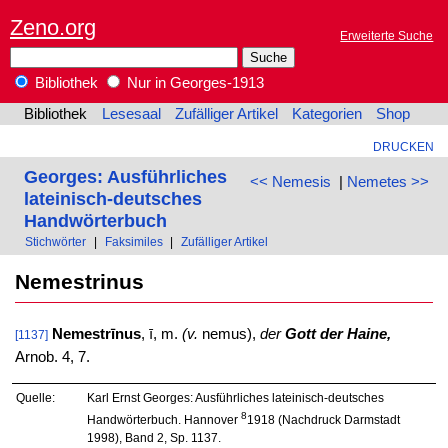
Zeno.org
Erweiterte Suche
Bibliothek
Nur in Georges-1913
Bibliothek
Lesesaal
Zufälliger Artikel
Kategorien
Shop
DRUCKEN
Georges: Ausführliches
<< Nemesis
|
Nemetes >>
lateinisch-deutsches
Handwörterbuch
Stichwörter
|
Faksimiles
|
Zufälliger Artikel
Nemestrinus
Nemestrīnus
, ī, m.
(v.
nemus),
der
Gott der Haine,
[1137]
Arnob. 4, 7.
Quelle:
Karl Ernst Georges: Ausführliches lateinisch-deutsches
8
Handwörterbuch. Hannover
1918 (Nachdruck Darmstadt
1998), Band 2, Sp. 1137.