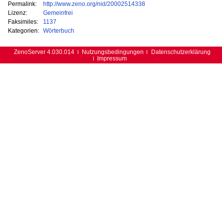
Permalink:
http://www.zeno.org/nid/20002514338
Lizenz:
Gemeinfrei
Faksimiles:
1137
Kategorien:
Wörterbuch
ZenoServer 4.030.014
Nutzungsbedingungen
Datenschutzerklärung
Impressum