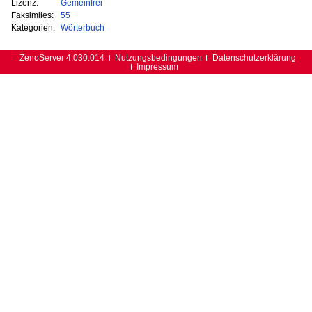
Lizenz:
Gemeinfrei
Faksimiles:
55
Kategorien:
Wörterbuch
ZenoServer 4.030.014
Nutzungsbedingungen
Datenschutzerklärung
Impressum