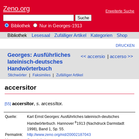
Zeno.org
Erweiterte Suche
Bibliothek
Nur in Georges-1913
Bibliothek
Lesesaal
Zufälliger Artikel
Kategorien
Shop
DRUCKEN
Georges: Ausführliches
<< accersio
|
accerso >>
lateinisch-deutsches
Handwörterbuch
Stichwörter
|
Faksimiles
|
Zufälliger Artikel
accersitor
accersītor
,
s.
arcessītor.
[55]
Quelle:
Karl Ernst Georges: Ausführliches lateinisch-deutsches
8
Handwörterbuch. Hannover
1913 (Nachdruck Darmstadt
1998), Band 1, Sp. 55.
Permalink:
http://www.zeno.org/nid/20002187043