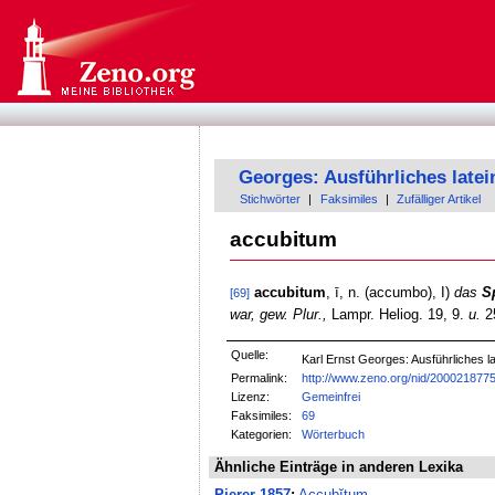
Georges: Ausführliches late
Stichwörter
|
Faksimiles
|
Zufälliger Artikel
accubitum
accubitum
, ī, n. (accumbo), I)
das
S
[69]
war, gew. Plur.,
Lampr. Heliog. 19, 9.
u.
25
Quelle:
Karl Ernst Georges: Ausführliches
Permalink:
http://www.zeno.org/nid/200021877
Lizenz:
Gemeinfrei
Faksimiles:
69
Kategorien:
Wörterbuch
Ähnliche Einträge in anderen Lexika
Pierer-1857
:
Accubĭtum