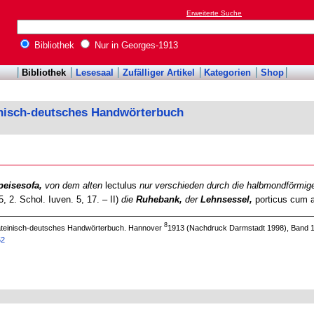
Erweiterte Suche
Bibliothek
Nur in Georges-1913
Bibliothek
Lesesaal
Zufälliger Artikel
Kategorien
Shop
inisch-deutsches Handwörterbuch
peisesofa,
von dem alten
lectulus
nur verschieden durch die halbmondförmige
, 2. Schol. Iuven. 5, 17. – II)
die
Ruhebank,
der
Lehnsessel,
porticus cum ac
8
 lateinisch-deutsches Handwörterbuch. Hannover
1913 (Nachdruck Darmstadt 1998), Band 1,
52