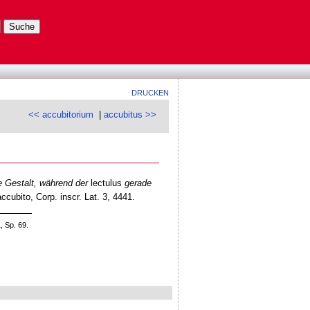
DRUCKEN
<< accubitorium
|
accubitus >>
 Gestalt, während der
lectulus
gerade
cubito, Corp. inscr. Lat. 3, 4441.
 Sp. 69.