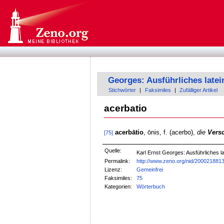
Georges: Ausführliches late
Stichwörter
|
Faksimiles
|
Zufälliger Artikel
acerbatio
acerbātio
, ōnis, f. (acerbo),
die
Vers
[75]
Quelle:
Karl Ernst Georges: Ausführliches
Permalink:
http://www.zeno.org/nid/200021881
Lizenz:
Gemeinfrei
Faksimiles:
75
Kategorien:
Wörterbuch