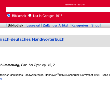
Erweiterte Suche
Bibliothek
Nur in Georges-1913
Bibliothek
Lesesaal
Zufälliger Artikel
Kategorien
Shop
inisch-deutsches Handwörterbuch
chlimmerung,
Plur. bei
Cypr. ep. 45, 2.
8
 lateinisch-deutsches Handwörterbuch. Hannover
1913 (Nachdruck Darmstadt 1998), Band 1,
39