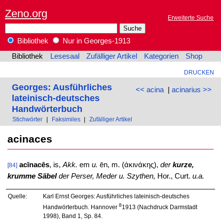
Zeno.org
Erweiterte Suche
Bibliothek
Nur in Georges-1913
Bibliothek
Lesesaal
Zufälliger Artikel
Kategorien
Shop
DRUCKEN
Georges: Ausführliches
<< acina
|
acinarius >>
lateinisch-deutsches
Handwörterbuch
Stichwörter
|
Faksimiles
|
Zufälliger Artikel
acinaces
acīnacēs
, is,
Akk.
em
u.
ēn, m. (ἀκινάκης),
der
kurze,
[84]
krumme Säbel
der Perser, Meder u. Szythen,
Hor., Curt.
u.a.
Quelle:
Karl Ernst Georges: Ausführliches lateinisch-deutsches
8
Handwörterbuch. Hannover
1913 (Nachdruck Darmstadt
1998), Band 1, Sp. 84.