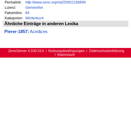
Permalink:
http://www.zeno.org/nid/20002188899
Lizenz:
Gemeinfrei
Faksimiles:
84
Kategorien:
Wörterbuch
Ähnliche Einträge in anderen Lexika
Pierer-1857
:
Acinăces
ZenoServer 4.030.014
Nutzungsbedingungen
Datenschutzerklärung
Impressum