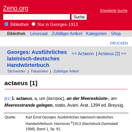
Zeno.org
Erweiterte Suche
Bibliothek
Nur in Georges-1913
Bibliothek
Lesesaal
Zufälliger Artikel
Kategorien
Shop
DRUCKEN
Georges: Ausführliches
<< Actaeon
|
Actaeus [2] >>
lateinisch-deutsches
Handwörterbuch
Stichwörter
|
Faksimiles
|
Zufälliger Artikel
actaeus [1]
1. actaeus
, a, um (ἀκταιος),
an der Meeresküste-,
am
[91]
Meeresstrande gelegen,
statio, Avien. Arat. 1394 ed. Breysig.
Quelle:
Karl Ernst Georges: Ausführliches lateinisch-deutsches
8
Handwörterbuch. Hannover
1913 (Nachdruck Darmstadt
1998), Band 1, Sp. 91.