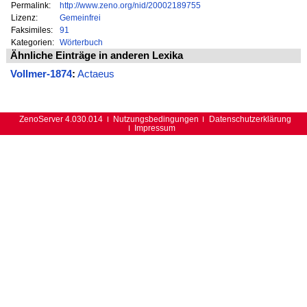
Permalink:
http://www.zeno.org/nid/20002189755
Lizenz:
Gemeinfrei
Faksimiles:
91
Kategorien:
Wörterbuch
Ähnliche Einträge in anderen Lexika
Vollmer-1874
:
Actaeus
ZenoServer 4.030.014
Nutzungsbedingungen
Datenschutzerklärung
Impressum