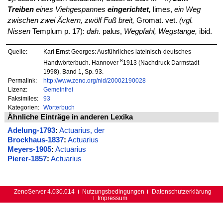
Treiben
eines Viehgespannes
eingerichtet,
limes,
ein Weg
zwischen zwei Äckern, zwölf Fuß breit,
Gromat. vet.
(vgl.
Nissen
Templum p. 17):
dah.
palus,
Wegpfahl, Wegstange,
ibid.
Quelle:
Karl Ernst Georges: Ausführliches lateinisch-deutsches
8
Handwörterbuch. Hannover
1913 (Nachdruck Darmstadt
1998), Band 1, Sp. 93.
Permalink:
http://www.zeno.org/nid/20002190028
Lizenz:
Gemeinfrei
Faksimiles:
93
Kategorien:
Wörterbuch
Ähnliche Einträge in anderen Lexika
Adelung-1793
:
Actuarius, der
Brockhaus-1837
:
Actuarius
Meyers-1905
:
Actuārius
Pierer-1857
:
Actuarius
ZenoServer 4.030.014
Nutzungsbedingungen
Datenschutzerklärung
Impressum