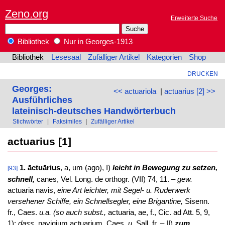
Zeno.org
Erweiterte Suche
Bibliothek
Nur in Georges-1913
Bibliothek
Lesesaal
Zufälliger Artikel
Kategorien
Shop
DRUCKEN
Georges:
<< actuariola
|
actuarius [2] >>
Ausführliches
lateinisch-deutsches Handwörterbuch
Stichwörter
|
Faksimiles
|
Zufälliger Artikel
actuarius [1]
1. āctuārius
, a, um (ago), I)
leicht in Bewegung zu setzen,
[93]
schnell,
canes, Vel. Long. de orthogr. (VII) 74, 11. –
gew.
actuaria navis,
eine Art leichter, mit Segel- u. Ruderwerk
versehener Schiffe, ein Schnellsegler, eine Brigantine,
Sisenn.
fr., Caes.
u.a. (so auch subst.,
actuaria, ae, f., Cic. ad Att. 5, 9,
1):
dass.
navigium actuarium, Caes.
u.
Sall. fr. – II)
zum