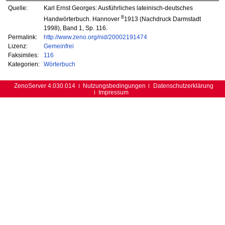
Quelle:
Karl Ernst Georges: Ausführliches lateinisch-deutsches
8
Handwörterbuch. Hannover
1913 (Nachdruck Darmstadt
1998), Band 1, Sp. 116.
Permalink:
http://www.zeno.org/nid/20002191474
Lizenz:
Gemeinfrei
Faksimiles:
116
Kategorien:
Wörterbuch
ZenoServer 4.030.014
Nutzungsbedingungen
Datenschutzerklärung
Impressum