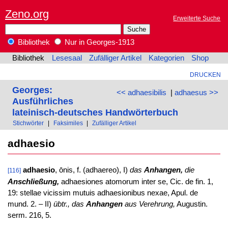
Zeno.org
Erweiterte Suche
Bibliothek
Nur in Georges-1913
Bibliothek
Lesesaal
Zufälliger Artikel
Kategorien
Shop
DRUCKEN
Georges:
<< adhaesibilis
|
adhaesus >>
Ausführliches
lateinisch-deutsches Handwörterbuch
Stichwörter
|
Faksimiles
|
Zufälliger Artikel
adhaesio
adhaesio
, ōnis, f. (adhaereo), I)
das
Anhangen,
die
[116]
Anschließung,
adhaesiones atomorum inter se, Cic. de fin. 1,
19: stellae vicissim mutuis adhaesionibus nexae, Apul. de
mund. 2. – II)
übtr., das
Anhangen
aus Verehrung,
Augustin.
serm. 216, 5.