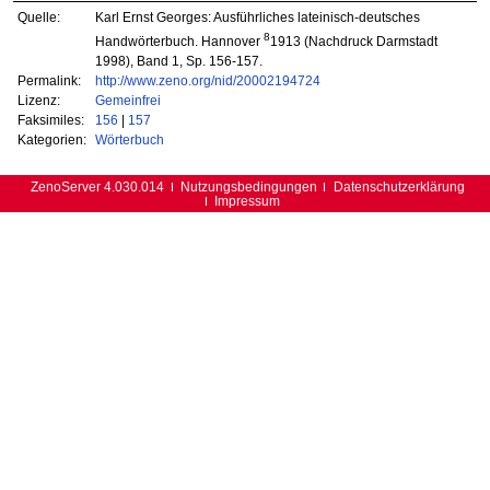
Quelle:
Karl Ernst Georges: Ausführliches lateinisch-deutsches
8
Handwörterbuch. Hannover
1913 (Nachdruck Darmstadt
1998), Band 1, Sp. 156-157.
Permalink:
http://www.zeno.org/nid/20002194724
Lizenz:
Gemeinfrei
Faksimiles:
156
|
157
Kategorien:
Wörterbuch
ZenoServer 4.030.014
Nutzungsbedingungen
Datenschutzerklärung
Impressum