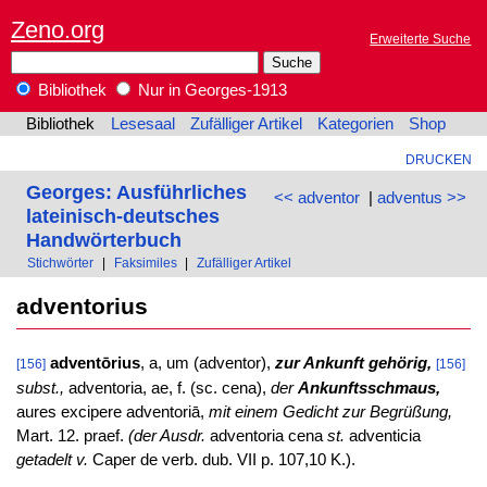
Zeno.org
Erweiterte Suche
Bibliothek
Nur in Georges-1913
Bibliothek
Lesesaal
Zufälliger Artikel
Kategorien
Shop
DRUCKEN
Georges: Ausführliches
<< adventor
|
adventus >>
lateinisch-deutsches
Handwörterbuch
Stichwörter
|
Faksimiles
|
Zufälliger Artikel
adventorius
adventōrius
, a, um (adventor),
zur Ankunft gehörig,
[156]
[156]
subst.,
adventoria, ae, f. (sc. cena),
der
Ankunftsschmaus,
aures excipere adventoriā,
mit einem Gedicht zur Begrüßung,
Mart. 12. praef.
(der Ausdr.
adventoria cena
st.
adventicia
getadelt v.
Caper de verb. dub. VII p. 107,10 K.).