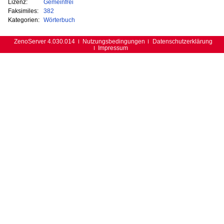
Lizenz:
Gemeinfrei
Faksimiles:
382
Kategorien:
Wörterbuch
ZenoServer 4.030.014
Nutzungsbedingungen
Datenschutzerklärung
Impressum