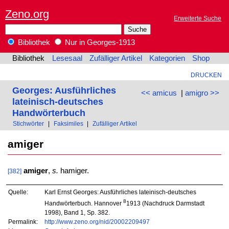
Zeno.org
Erweiterte Suche
Bibliothek
Nur in Georges-1913
Bibliothek
Lesesaal
Zufälliger Artikel
Kategorien
Shop
DRUCKEN
Georges: Ausführliches
<< amicus
|
amigro >>
lateinisch-deutsches
Handwörterbuch
Stichwörter
|
Faksimiles
|
Zufälliger Artikel
amiger
amiger
,
s.
hamiger.
[382]
Quelle:
Karl Ernst Georges: Ausführliches lateinisch-deutsches
8
Handwörterbuch. Hannover
1913 (Nachdruck Darmstadt
1998), Band 1, Sp. 382.
Permalink:
http://www.zeno.org/nid/20002209497