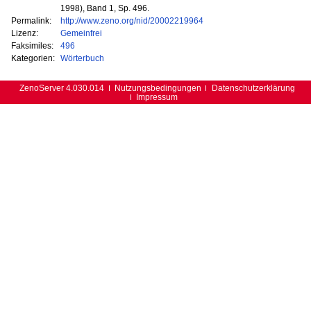
1998), Band 1, Sp. 496.
Permalink:
http://www.zeno.org/nid/20002219964
Lizenz:
Gemeinfrei
Faksimiles:
496
Kategorien:
Wörterbuch
ZenoServer 4.030.014
Nutzungsbedingungen
Datenschutzerklärung
Impressum