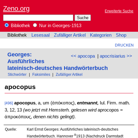
Zeno.org
Erweiterte Suche
Bibliothek
Nur in Georges-1913
Bibliothek
Lesesaal
Zufälliger Artikel
Kategorien
Shop
DRUCKEN
Georges:
<< apocopa
|
apocrisiarius >>
Ausführliches
lateinisch-deutsches Handwörterbuch
Stichwörter
|
Faksimiles
|
Zufälliger Artikel
apocopus
apocopus
, a, um (ἀπόκοπος),
entmannt,
Iul. Firm. math.
[496]
3, 12, 13
(wo jetzt mit Hemsterh. gelesen wird
aprocopos =
ἀπροκόπους,
denen nichts gelingt).
Quelle:
Karl Ernst Georges: Ausführliches lateinisch-deutsches
8
Handwörterbuch. Hannover
1913 (Nachdruck Darmstadt