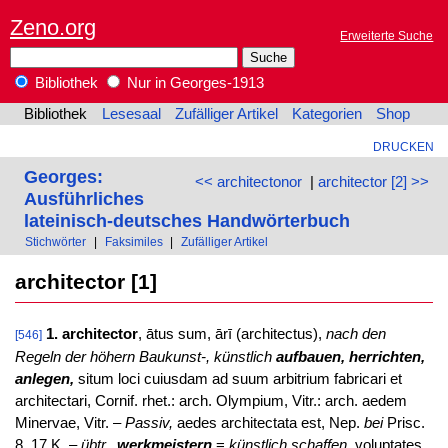
Zeno.org
Erweiterte Suche
Bibliothek
Nur in Georges-1913
Bibliothek
Lesesaal
Zufälliger Artikel
Kategorien
Shop
DRUCKEN
Georges:
<< architectonor
|
architector [2] >>
Ausführliches
lateinisch-deutsches Handwörterbuch
Stichwörter
|
Faksimiles
|
Zufälliger Artikel
architector [1]
1. architector
, ātus sum, ārī (architectus),
nach den
[546]
Regeln der höhern Baukunst-, künstlich
aufbauen, herrichten,
anlegen,
situm loci cuiusdam ad suum arbitrium fabricari et
architectari, Cornif. rhet.: arch. Olympium, Vitr.: arch. aedem
Minervae, Vitr. –
Passiv,
aedes architectata est, Nep.
bei
Prisc.
8, 17 K. –
übtr.,
werkmeistern
=
künstlich schaffen,
voluptates,