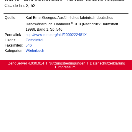
Cic. de fin. 2, 52.
Quelle:
Karl Ernst Georges: Ausführliches lateinisch-deutsches
8
Handwörterbuch. Hannover
1913 (Nachdruck Darmstadt
1998), Band 1, Sp. 546.
Permalink:
http://www.zeno.org/nid/2000222481X
Lizenz:
Gemeinfrei
Faksimiles:
546
Kategorien:
Wörterbuch
ZenoServer 4.030.014
Nutzungsbedingungen
Datenschutzerklärung
Impressum