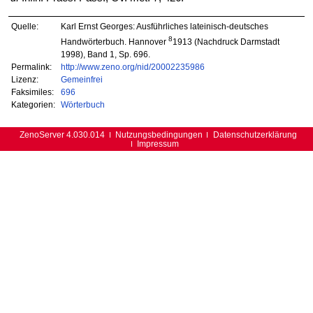
Quelle:
Karl Ernst Georges: Ausführliches lateinisch-deutsches
8
Handwörterbuch. Hannover
1913 (Nachdruck Darmstadt
1998), Band 1, Sp. 696.
Permalink:
http://www.zeno.org/nid/20002235986
Lizenz:
Gemeinfrei
Faksimiles:
696
Kategorien:
Wörterbuch
ZenoServer 4.030.014
Nutzungsbedingungen
Datenschutzerklärung
Impressum