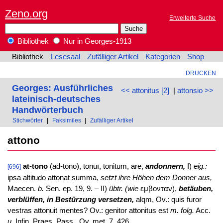
Zeno.org
Erweiterte Suche
Bibliothek
Nur in Georges-1913
Bibliothek
Lesesaal
Zufälliger Artikel
Kategorien
Shop
DRUCKEN
Georges: Ausführliches
<< attonitus [2]
|
attonsio >>
lateinisch-deutsches
Handwörterbuch
Stichwörter
|
Faksimiles
|
Zufälliger Artikel
attono
at-tono
(ad-tono), tonuī, tonitum, āre,
andonnern,
I)
eig.:
[696]
ipsa altitudo attonat summa,
setzt ihre Höhen dem Donner aus,
Maecen.
b.
Sen. ep. 19, 9. – II)
übtr. (wie
εμβονταν),
betäuben,
verblüffen, in Bestürzung versetzen,
alqm, Ov.: quis furor
vestras attonuit mentes? Ov.: genitor attonitus est
m. folg.
Acc.
u.
Infin. Praes. Pass., Ov. met. 7, 426.