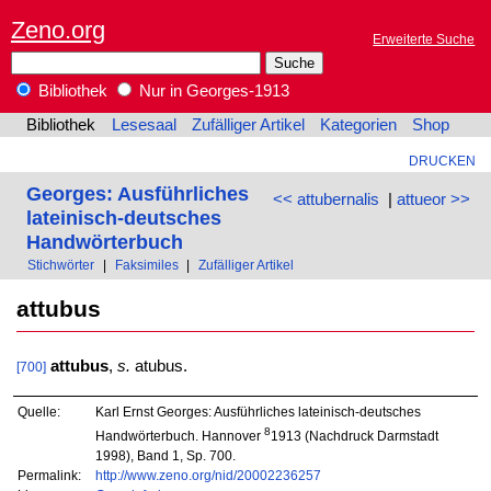
Zeno.org
Erweiterte Suche
Bibliothek
Nur in Georges-1913
Bibliothek
Lesesaal
Zufälliger Artikel
Kategorien
Shop
DRUCKEN
Georges: Ausführliches
<< attubernalis
|
attueor >>
lateinisch-deutsches
Handwörterbuch
Stichwörter
|
Faksimiles
|
Zufälliger Artikel
attubus
attubus
,
s.
atubus.
[700]
Quelle:
Karl Ernst Georges: Ausführliches lateinisch-deutsches
8
Handwörterbuch. Hannover
1913 (Nachdruck Darmstadt
1998), Band 1, Sp. 700.
Permalink:
http://www.zeno.org/nid/20002236257