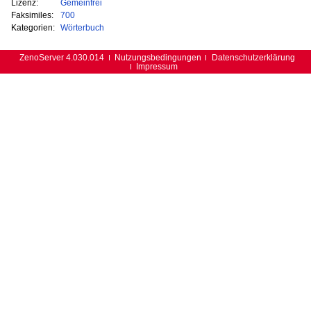
Lizenz:
Gemeinfrei
Faksimiles:
700
Kategorien:
Wörterbuch
ZenoServer 4.030.014
Nutzungsbedingungen
Datenschutzerklärung
Impressum