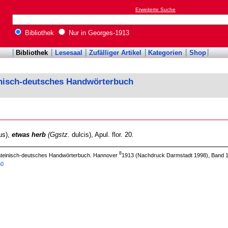
Erweiterte Suche
Bibliothek
Nur in Georges-1913
Bibliothek
Lesesaal
Zufälliger Artikel
Kategorien
Shop
inisch-deutsches Handwörterbuch
us),
etwas herb
(Ggstz.
dulcis), Apul. flor. 20.
8
 lateinisch-deutsches Handwörterbuch. Hannover
1913 (Nachdruck Darmstadt 1998), Band 1
50