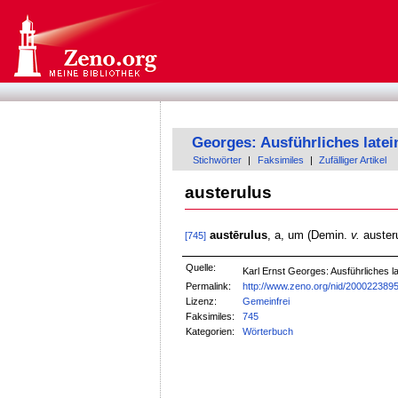
Georges: Ausführliches late
Stichwörter
|
Faksimiles
|
Zufälliger Artikel
austerulus
austērulus
, a, um (Demin.
v.
auster
[745]
Quelle:
Karl Ernst Georges: Ausführliches
Permalink:
http://www.zeno.org/nid/200022389
Lizenz:
Gemeinfrei
Faksimiles:
745
Kategorien:
Wörterbuch