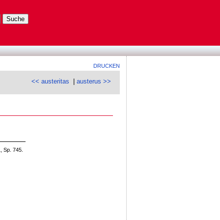
DRUCKEN
<< austeritas
|
austerus >>
, Sp. 745.