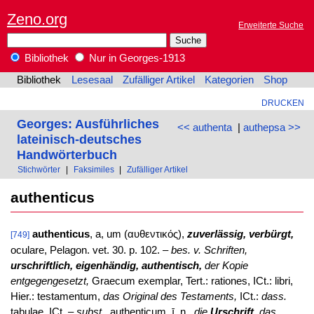
Zeno.org
Erweiterte Suche
Bibliothek
Nur in Georges-1913
Bibliothek
Lesesaal
Zufälliger Artikel
Kategorien
Shop
DRUCKEN
Georges: Ausführliches
<< authenta
|
authepsa >>
lateinisch-deutsches
Handwörterbuch
Stichwörter
|
Faksimiles
|
Zufälliger Artikel
authenticus
authenticus
, a, um (αυθεντικός),
zuverlässig, verbürgt,
[749]
oculare, Pelagon. vet. 30. p. 102. –
bes. v. Schriften,
urschriftlich, eigenhändig, authentisch,
der Kopie
entgegengesetzt,
Graecum exemplar, Tert.: rationes, ICt.: libri,
Hier.: testamentum,
das Original des Testaments,
ICt.:
dass.
tabulae, ICt. –
subst.,
authenticum, ī, n.,
die
Urschrift,
das