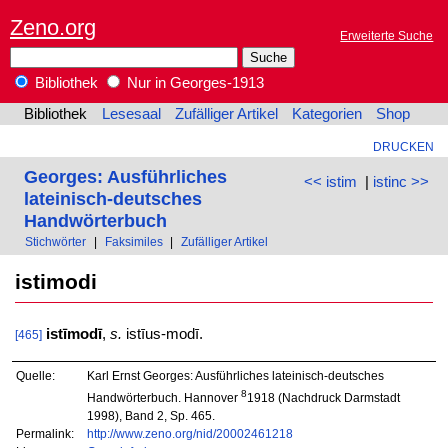
Zeno.org
Erweiterte Suche
Bibliothek
Nur in Georges-1913
Bibliothek
Lesesaal
Zufälliger Artikel
Kategorien
Shop
DRUCKEN
Georges: Ausführliches
<< istim
|
istinc >>
lateinisch-deutsches
Handwörterbuch
Stichwörter
|
Faksimiles
|
Zufälliger Artikel
istimodi
istīmodī
,
s.
istīus-modī.
[465]
Quelle:
Karl Ernst Georges: Ausführliches lateinisch-deutsches
8
Handwörterbuch. Hannover
1918 (Nachdruck Darmstadt
1998), Band 2, Sp. 465.
Permalink:
http://www.zeno.org/nid/20002461218