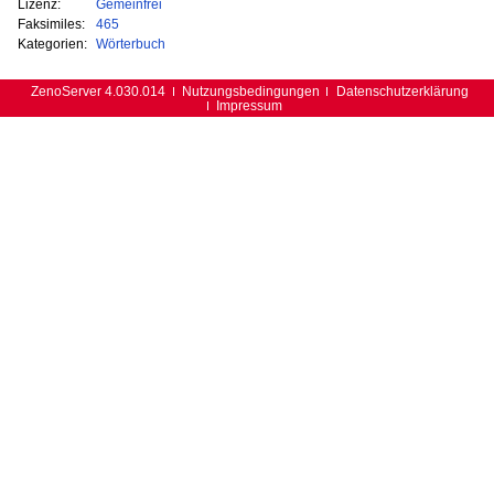
Lizenz:
Gemeinfrei
Faksimiles:
465
Kategorien:
Wörterbuch
ZenoServer 4.030.014
Nutzungsbedingungen
Datenschutzerklärung
Impressum