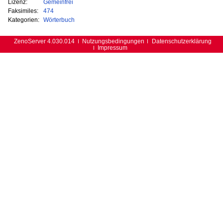
Lizenz:
Gemeinfrei
Faksimiles:
474
Kategorien:
Wörterbuch
ZenoServer 4.030.014
Nutzungsbedingungen
Datenschutzerklärung
Impressum