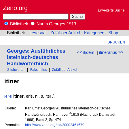
Zeno.org
Erweiterte Suche
Bibliothek
Nur in Georges-1913
Bibliothek
Lesesaal
Zufälliger Artikel
Kategorien
Shop
DRUCKEN
Georges: Ausführliches
<< itidem
|
itinerarius >>
lateinisch-deutsches
Handwörterbuch
Stichwörter
|
Faksimiles
|
Zufälliger Artikel
itiner
itiner
, eris, n.,
s.
iter /.
[474]
Quelle:
Karl Ernst Georges: Ausführliches lateinisch-deutsches
8
Handwörterbuch. Hannover
1918 (Nachdruck Darmstadt
1998), Band 2, Sp. 474.
Permalink:
http://www.zeno.org/nid/20002461579