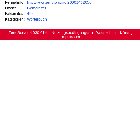
Permalink:
http://www.zeno.org/nid/20002462656
Lizenz:
Gemeinfrei
Faksimiles:
492
Kategorien:
Wörterbuch
ZenoServer 4.030.014
Nutzungsbedingungen
Datenschutzerklärung
Impressum