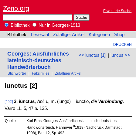
Zeno.org
Erweiterte Suche
Bibliothek
Nur in Georges-1913
Bibliothek
Lesesaal
Zufälliger Artikel
Kategorien
Shop
DRUCKEN
Georges: Ausführliches
<< iunctus [1]
|
iuncus >>
lateinisch-deutsches
Handwörterbuch
Stichwörter
|
Faksimiles
|
Zufälliger Artikel
iunctus [2]
2. iūnctus
,
Abl.
ū, m. (iungo) = iunctio,
die
Verbindung,
[492]
Varro LL. 5, 47
u.
135.
Quelle:
Karl Ernst Georges: Ausführliches lateinisch-deutsches
8
Handwörterbuch. Hannover
1918 (Nachdruck Darmstadt
1998), Band 2, Sp. 492.