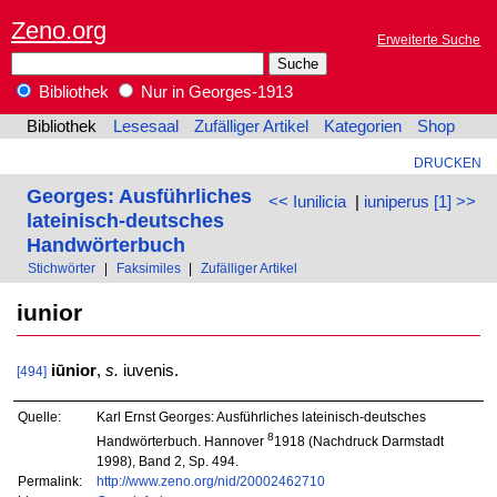
Zeno.org
Erweiterte Suche
Bibliothek
Nur in Georges-1913
Bibliothek
Lesesaal
Zufälliger Artikel
Kategorien
Shop
DRUCKEN
Georges: Ausführliches
<< Iunilicia
|
iuniperus [1] >>
lateinisch-deutsches
Handwörterbuch
Stichwörter
|
Faksimiles
|
Zufälliger Artikel
iunior
iūnior
,
s.
iuvenis.
[494]
Quelle:
Karl Ernst Georges: Ausführliches lateinisch-deutsches
8
Handwörterbuch. Hannover
1918 (Nachdruck Darmstadt
1998), Band 2, Sp. 494.
Permalink:
http://www.zeno.org/nid/20002462710