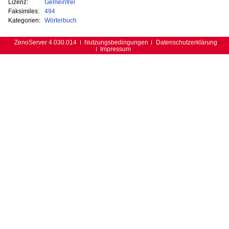
Lizenz:
Gemeinfrei
Faksimiles:
494
Kategorien:
Wörterbuch
ZenoServer 4.030.014
Nutzungsbedingungen
Datenschutzerklärung
Impressum