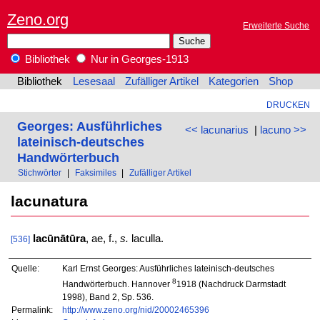
Zeno.org
Erweiterte Suche
Bibliothek
Nur in Georges-1913
Bibliothek
Lesesaal
Zufälliger Artikel
Kategorien
Shop
DRUCKEN
Georges: Ausführliches
<< lacunarius
|
lacuno >>
lateinisch-deutsches
Handwörterbuch
Stichwörter
|
Faksimiles
|
Zufälliger Artikel
lacunatura
lacūnātūra
, ae, f.,
s.
laculla.
[536]
Quelle:
Karl Ernst Georges: Ausführliches lateinisch-deutsches
8
Handwörterbuch. Hannover
1918 (Nachdruck Darmstadt
1998), Band 2, Sp. 536.
Permalink:
http://www.zeno.org/nid/20002465396