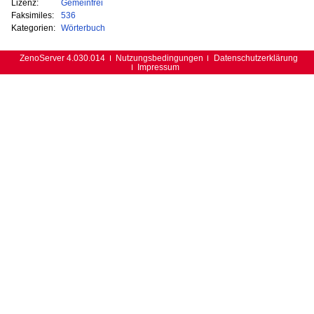
Lizenz:
Gemeinfrei
Faksimiles:
536
Kategorien:
Wörterbuch
ZenoServer 4.030.014
Nutzungsbedingungen
Datenschutzerklärung
Impressum