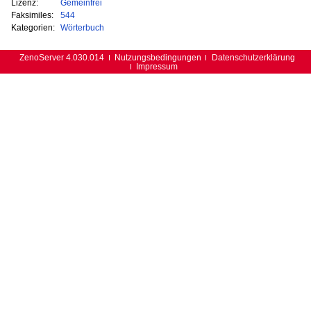
Lizenz:
Gemeinfrei
Faksimiles:
544
Kategorien:
Wörterbuch
ZenoServer 4.030.014
Nutzungsbedingungen
Datenschutzerklärung
Impressum