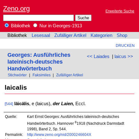
Zeno.org
Erweiterte Suche
Bibliothek
Nur in Georges-1913
Bibliothek
Lesesaal
Zufälliger Artikel
Kategorien
Shop
DRUCKEN
Georges: Ausführliches
<< Laiades
|
laicus >>
lateinisch-deutsches
Handwörterbuch
Stichwörter
|
Faksimiles
|
Zufälliger Artikel
laicalis
lāicālis
, e (laicus),
der Laien,
Eccl.
[544]
Quelle:
Karl Ernst Georges: Ausführliches lateinisch-deutsches
8
Handwörterbuch. Hannover
1918 (Nachdruck Darmstadt
1998), Band 2, Sp. 544.
Permalink:
http://www.zeno.org/nid/2000246604X