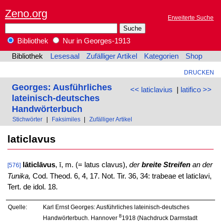
Zeno.org
Erweiterte Suche
Bibliothek
Nur in Georges-1913
Bibliothek
Lesesaal
Zufälliger Artikel
Kategorien
Shop
DRUCKEN
Georges: Ausführliches
<< laticlavius
|
latifico >>
lateinisch-deutsches
Handwörterbuch
Stichwörter
|
Faksimiles
|
Zufälliger Artikel
laticlavus
lāticlāvus
, ī, m. (= latus clavus),
der
breite Streifen
an der
[576]
Tunika,
Cod. Theod. 6, 4, 17. Not. Tir. 36, 34: trabeae et laticlavi,
Tert. de idol. 18.
Quelle:
Karl Ernst Georges: Ausführliches lateinisch-deutsches
8
Handwörterbuch. Hannover
1918 (Nachdruck Darmstadt