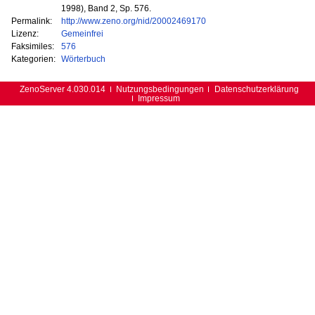
1998), Band 2, Sp. 576.
Permalink:
http://www.zeno.org/nid/20002469170
Lizenz:
Gemeinfrei
Faksimiles:
576
Kategorien:
Wörterbuch
ZenoServer 4.030.014
Nutzungsbedingungen
Datenschutzerklärung
Impressum