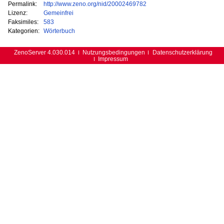
Permalink:
http://www.zeno.org/nid/20002469782
Lizenz:
Gemeinfrei
Faksimiles:
583
Kategorien:
Wörterbuch
ZenoServer 4.030.014
Nutzungsbedingungen
Datenschutzerklärung
Impressum