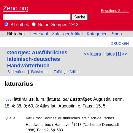
Zeno.org
Erweiterte Suche
Bibliothek
Nur in Georges-1913
Bibliothek
Lesesaal
Zufälliger Artikel
Kategorien
Shop
DRUCKEN
Georges: Ausführliches
<< latura
|
latus [1] >>
lateinisch-deutsches
Handwörterbuch
Stichwörter
|
Faksimiles
|
Zufälliger Artikel
laturarius
lātūrārius
, iī, m. (latura),
der
Lastträger,
Augustin. serm.
[583]
18, 4; 38, 9; 60, 8: Atlas lat., Augustin. c. Faust. 15, 5.
Quelle:
Karl Ernst Georges: Ausführliches lateinisch-deutsches
8
Handwörterbuch. Hannover
1918 (Nachdruck Darmstadt
1998), Band 2, Sp. 583.