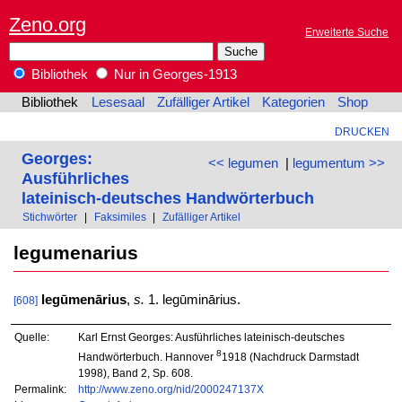
Zeno.org
Erweiterte Suche
Bibliothek
Nur in Georges-1913
Bibliothek
Lesesaal
Zufälliger Artikel
Kategorien
Shop
DRUCKEN
Georges:
<< legumen
|
legumentum >>
Ausführliches
lateinisch-deutsches Handwörterbuch
Stichwörter
|
Faksimiles
|
Zufälliger Artikel
legumenarius
legūmenārius
,
s.
1. legūminārius.
[608]
Quelle:
Karl Ernst Georges: Ausführliches lateinisch-deutsches
8
Handwörterbuch. Hannover
1918 (Nachdruck Darmstadt
1998), Band 2, Sp. 608.
Permalink:
http://www.zeno.org/nid/2000247137X