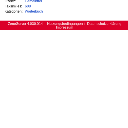
Lizenz:
Gemeinfrei
Faksimiles:
608
Kategorien:
Wörterbuch
ZenoServer 4.030.014
Nutzungsbedingungen
Datenschutzerklärung
Impressum