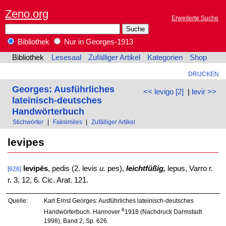
Zeno.org
Erweiterte Suche
Bibliothek
Nur in Georges-1913
Bibliothek
Lesesaal
Zufälliger Artikel
Kategorien
Shop
DRUCKEN
Georges: Ausführliches
<< levigo [2]
|
levir >>
lateinisch-deutsches
Handwörterbuch
Stichwörter
|
Faksimiles
|
Zufälliger Artikel
levipes
levipēs
, pedis (2. levis
u.
pes),
leichtfüßig,
lepus, Varro r.
[626]
r. 3, 12, 6. Cic. Arat. 121.
Quelle:
Karl Ernst Georges: Ausführliches lateinisch-deutsches
8
Handwörterbuch. Hannover
1918 (Nachdruck Darmstadt
1998), Band 2, Sp. 626.