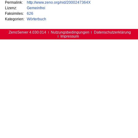
Permalink:
http://www.zeno.org/nid/2000247364X
Lizenz:
Gemeinfrei
Faksimiles:
626
Kategorien:
Wörterbuch
ZenoServer 4.030.014
Nutzungsbedingungen
Datenschutzerklärung
Impressum