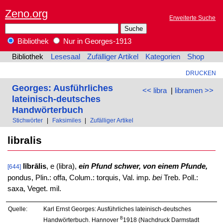
Zeno.org
Erweiterte Suche
Bibliothek
Nur in Georges-1913
Bibliothek
Lesesaal
Zufälliger Artikel
Kategorien
Shop
DRUCKEN
Georges: Ausführliches
<< libra
|
libramen >>
lateinisch-deutsches
Handwörterbuch
Stichwörter
|
Faksimiles
|
Zufälliger Artikel
libralis
lībrālis
, e (libra),
ein Pfund schwer, von einem Pfunde,
[644]
pondus, Plin.: offa, Colum.: torquis, Val. imp.
bei
Treb. Poll.:
saxa, Veget. mil.
Quelle:
Karl Ernst Georges: Ausführliches lateinisch-deutsches
8
Handwörterbuch. Hannover
1918 (Nachdruck Darmstadt