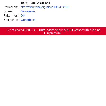
1998), Band 2, Sp. 644.
Permalink:
http://www.zeno.org/nid/20002474506
Lizenz:
Gemeinfrei
Faksimiles:
644
Kategorien:
Wörterbuch
ZenoServer 4.030.014
Nutzungsbedingungen
Datenschutzerklärung
Impressum