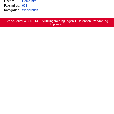
Lizenz:
Gemeinfrei
Faksimiles:
651
Kategorien:
Wörterbuch
ZenoServer 4.030.014
Nutzungsbedingungen
Datenschutzerklärung
Impressum