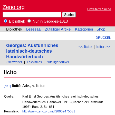
Zeno.org
Erweiterte Suche
Bibliothek
Nur in Georges-1913
Bibliothek
Lesesaal
Zufälliger Artikel
Kategorien
Shop
DRUCKEN
Georges: Ausführliches
<< licite
|
licitor >>
lateinisch-deutsches
Handwörterbuch
Stichwörter
|
Faksimiles
|
Zufälliger Artikel
licito
licitō
, Adv.,
s.
licitus.
[651]
Quelle:
Karl Ernst Georges: Ausführliches lateinisch-deutsches
8
Handwörterbuch. Hannover
1918 (Nachdruck Darmstadt
1998), Band 2, Sp. 651.
Permalink:
http://www.zeno.org/nid/20002475081