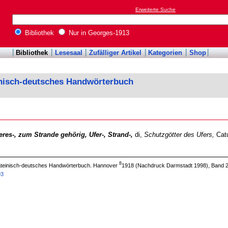
Erweiterte Suche
Bibliothek
Nur in Georges-1913
Bibliothek
Lesesaal
Zufälliger Artikel
Kategorien
Shop
inisch-deutsches Handwörterbuch
res-, zum Strande gehörig, Ufer-, Strand-,
di,
Schutzgötter des Ufers,
Catul
8
 lateinisch-deutsches Handwörterbuch. Hannover
1918 (Nachdruck Darmstadt 1998), Band 2
93