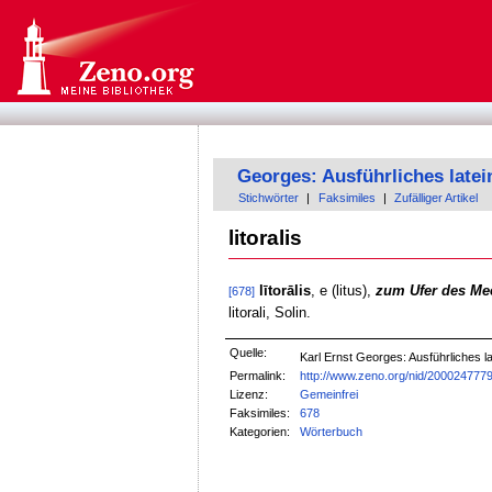
Georges: Ausführliches late
Stichwörter
|
Faksimiles
|
Zufälliger Artikel
litoralis
lītorālis
, e (litus),
zum Ufer des Mee
[678]
litorali, Solin.
Quelle:
Karl Ernst Georges: Ausführliches
Permalink:
http://www.zeno.org/nid/200024777
Lizenz:
Gemeinfrei
Faksimiles:
678
Kategorien:
Wörterbuch