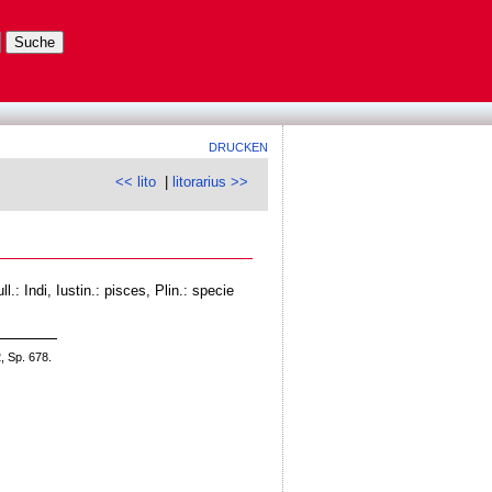
DRUCKEN
<< lito
|
litorarius >>
l.: Indi, Iustin.: pisces, Plin.: specie
, Sp. 678.