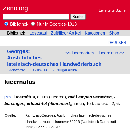
Zeno.org
Erweiterte Suche
Bibliothek
Nur in Georges-1913
Bibliothek
Lesesaal
Zufälliger Artikel
Kategorien
Shop
DRUCKEN
Georges:
<< lucernarium
|
lucerninus >>
Ausführliches
lateinisch-deutsches Handwörterbuch
Stichwörter
|
Faksimiles
|
Zufälliger Artikel
lucernatus
lucernātus
, a, um (lucerna),
mit Lampen versehen, -
[709]
behangen, erleuchtet (illuminiert),
ianua, Tert. ad uxor. 2, 6.
Quelle:
Karl Ernst Georges: Ausführliches lateinisch-deutsches
8
Handwörterbuch. Hannover
1918 (Nachdruck Darmstadt
1998), Band 2, Sp. 709.