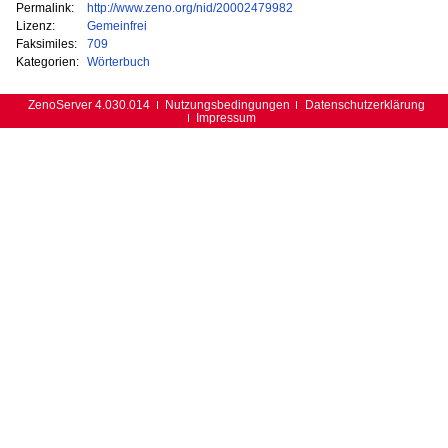
Permalink:
http://www.zeno.org/nid/20002479982
Lizenz:
Gemeinfrei
Faksimiles:
709
Kategorien:
Wörterbuch
ZenoServer 4.030.014
Nutzungsbedingungen
Datenschutzerklärung
Impressum