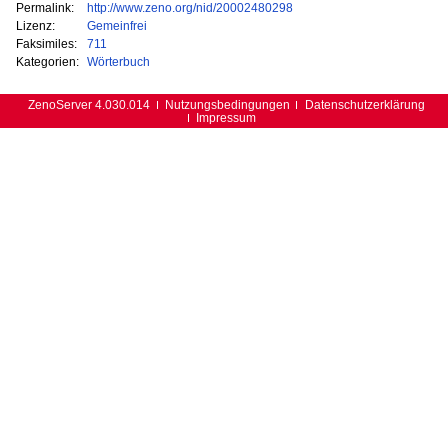
Permalink:
http://www.zeno.org/nid/20002480298
Lizenz:
Gemeinfrei
Faksimiles:
711
Kategorien:
Wörterbuch
ZenoServer 4.030.014
Nutzungsbedingungen
Datenschutzerklärung
Impressum