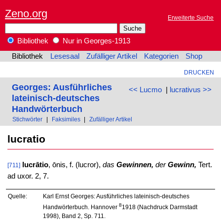
Zeno.org
Erweiterte Suche
Bibliothek
Nur in Georges-1913
Bibliothek
Lesesaal
Zufälliger Artikel
Kategorien
Shop
DRUCKEN
Georges: Ausführliches
<< Lucmo
|
lucrativus >>
lateinisch-deutsches
Handwörterbuch
Stichwörter
|
Faksimiles
|
Zufälliger Artikel
lucratio
lucrātio
, ōnis, f. (lucror),
das
Gewinnen,
der
Gewinn,
Tert.
[711]
ad uxor. 2, 7.
Quelle:
Karl Ernst Georges: Ausführliches lateinisch-deutsches
8
Handwörterbuch. Hannover
1918 (Nachdruck Darmstadt
1998), Band 2, Sp. 711.