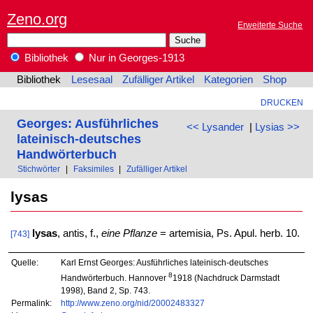
Zeno.org
Erweiterte Suche
Bibliothek
Nur in Georges-1913
Bibliothek
Lesesaal
Zufälliger Artikel
Kategorien
Shop
DRUCKEN
Georges: Ausführliches
<< Lysander
|
Lysias >>
lateinisch-deutsches
Handwörterbuch
Stichwörter
|
Faksimiles
|
Zufälliger Artikel
lysas
lysas
, antis, f.,
eine Pflanze
= artemisia, Ps. Apul. herb. 10.
[743]
Quelle:
Karl Ernst Georges: Ausführliches lateinisch-deutsches
8
Handwörterbuch. Hannover
1918 (Nachdruck Darmstadt
1998), Band 2, Sp. 743.
Permalink:
http://www.zeno.org/nid/20002483327