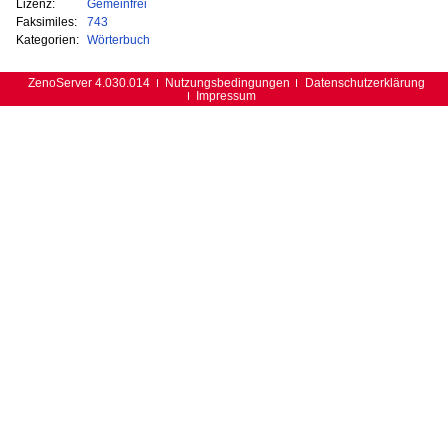
Lizenz:
Gemeinfrei
Faksimiles:
743
Kategorien:
Wörterbuch
ZenoServer 4.030.014
Nutzungsbedingungen
Datenschutzerklärung
Impressum