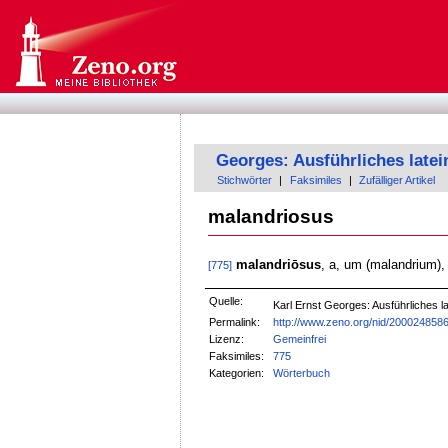
Georges: Ausführliches late
Stichwörter
|
Faksimiles
|
Zufälliger Artikel
malandriosus
malandriōsus
, a, um (malandrium)
[775]
Quelle:
Karl Ernst Georges: Ausführliches
Permalink:
http://www.zeno.org/nid/200024858
Lizenz:
Gemeinfrei
Faksimiles:
775
Kategorien:
Wörterbuch