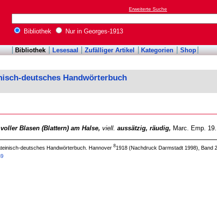
Erweiterte Suche
Bibliothek
Nur in Georges-1913
Bibliothek
Lesesaal
Zufälliger Artikel
Kategorien
Shop
inisch-deutsches Handwörterbuch
,
voller Blasen (Blattern) am Halse,
viell.
aussätzig, räudig,
Marc. Emp. 19.
8
 lateinisch-deutsches Handwörterbuch. Hannover
1918 (Nachdruck Darmstadt 1998), Band 2
69