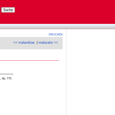
DRUCKEN
<< malandriae
|
malaxatio >>
, Sp. 775.