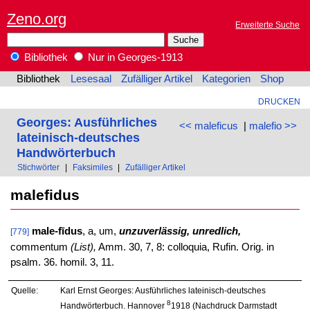
Zeno.org
Erweiterte Suche
Bibliothek
Nur in Georges-1913
Bibliothek
Lesesaal
Zufälliger Artikel
Kategorien
Shop
DRUCKEN
Georges: Ausführliches
<< maleficus
|
malefio >>
lateinisch-deutsches
Handwörterbuch
Stichwörter
|
Faksimiles
|
Zufälliger Artikel
malefidus
male-fīdus
, a, um,
unzuverlässig, unredlich,
[779]
commentum
(List),
Amm. 30, 7, 8: colloquia, Rufin. Orig. in
psalm. 36. homil. 3, 11.
Quelle:
Karl Ernst Georges: Ausführliches lateinisch-deutsches
8
Handwörterbuch. Hannover
1918 (Nachdruck Darmstadt