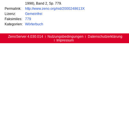
1998), Band 2, Sp. 779.
Permalink:
http://www.zeno.org/nid/2000248613X
Lizenz:
Gemeinfrei
Faksimiles:
779
Kategorien:
Wörterbuch
ZenoServer 4.030.014
Nutzungsbedingungen
Datenschutzerklärung
Impressum