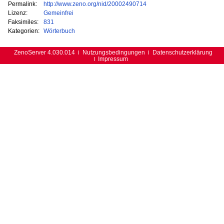
Permalink:
http://www.zeno.org/nid/20002490714
Lizenz:
Gemeinfrei
Faksimiles:
831
Kategorien:
Wörterbuch
ZenoServer 4.030.014
Nutzungsbedingungen
Datenschutzerklärung
Impressum