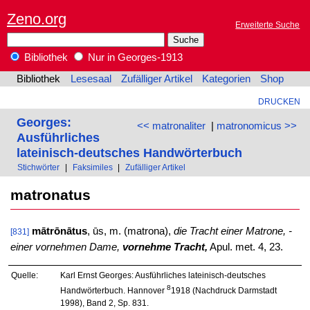
Zeno.org
Erweiterte Suche
Bibliothek
Nur in Georges-1913
Bibliothek
Lesesaal
Zufälliger Artikel
Kategorien
Shop
DRUCKEN
Georges:
<< matronaliter
|
matronomicus >>
Ausführliches
lateinisch-deutsches Handwörterbuch
Stichwörter
|
Faksimiles
|
Zufälliger Artikel
matronatus
mātrōnātus
, ūs, m. (matrona),
die Tracht einer Matrone, -
[831]
einer vornehmen Dame,
vornehme Tracht,
Apul. met. 4, 23.
Quelle:
Karl Ernst Georges: Ausführliches lateinisch-deutsches
8
Handwörterbuch. Hannover
1918 (Nachdruck Darmstadt
1998), Band 2, Sp. 831.