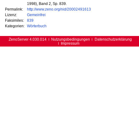
1998), Band 2, Sp. 839.
Permalink:
http://www.zeno.org/nid/20002491613
Lizenz:
Gemeinfrei
Faksimiles:
839
Kategorien:
Wörterbuch
ZenoServer 4.030.014
Nutzungsbedingungen
Datenschutzerklärung
Impressum