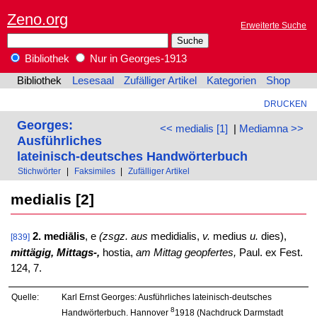
Zeno.org
Erweiterte Suche
Bibliothek
Nur in Georges-1913
Bibliothek
Lesesaal
Zufälliger Artikel
Kategorien
Shop
DRUCKEN
Georges:
<< medialis [1]
|
Mediamna >>
Ausführliches
lateinisch-deutsches Handwörterbuch
Stichwörter
|
Faksimiles
|
Zufälliger Artikel
medialis [2]
2. mediālis
, e
(zsgz. aus
medidialis,
v.
medius
u.
dies),
[839]
mittägig, Mittags-,
hostia,
am Mittag geopfertes,
Paul. ex Fest.
124, 7.
Quelle:
Karl Ernst Georges: Ausführliches lateinisch-deutsches
8
Handwörterbuch. Hannover
1918 (Nachdruck Darmstadt