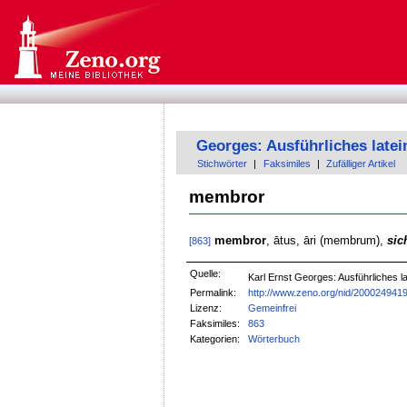
Georges: Ausführliches late
Stichwörter
|
Faksimiles
|
Zufälliger Artikel
membror
membror
, ātus, āri (membrum),
sic
[863]
Quelle:
Karl Ernst Georges: Ausführliches
Permalink:
http://www.zeno.org/nid/200024941
Lizenz:
Gemeinfrei
Faksimiles:
863
Kategorien:
Wörterbuch