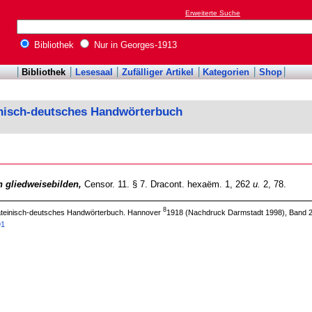
Erweiterte Suche
Bibliothek
Nur in Georges-1913
Bibliothek
Lesesaal
Zufälliger Artikel
Kategorien
Shop
inisch-deutsches Handwörterbuch
h gliedweisebilden,
Censor. 11. § 7. Dracont. hexaëm. 1, 262
u.
2, 78.
8
 lateinisch-deutsches Handwörterbuch. Hannover
1918 (Nachdruck Darmstadt 1998), Band 2
91