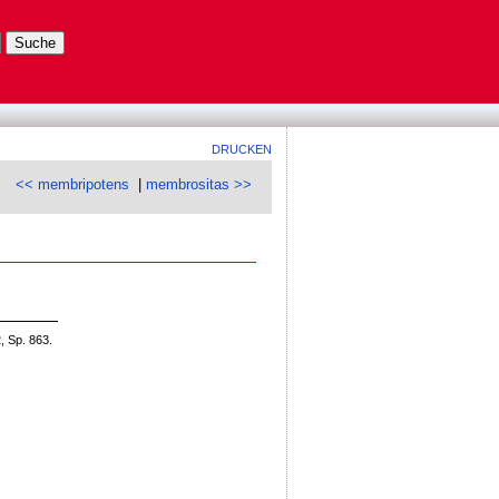
DRUCKEN
<< membripotens
|
membrositas >>
, Sp. 863.