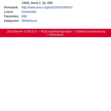
1998), Band 2, Sp. 898.
Permalink:
http://www.zeno.org/nid/20002496542
Lizenz:
Gemeinfrei
Faksimiles:
898
Kategorien:
Wörterbuch
ZenoServer 4.030.014
Nutzungsbedingungen
Datenschutzerklärung
Impressum