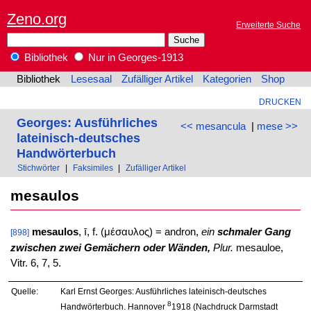
Zeno.org
Erweiterte Suche
Bibliothek
Nur in Georges-1913
Bibliothek
Lesesaal
Zufälliger Artikel
Kategorien
Shop
DRUCKEN
Georges: Ausführliches
<< mesancula
|
mese >>
lateinisch-deutsches
Handwörterbuch
Stichwörter
|
Faksimiles
|
Zufälliger Artikel
mesaulos
mesaulos
, ī, f. (μέσαυλος) = andron,
ein
schmaler Gang
[898]
zwischen zwei Gemächern oder Wänden,
Plur.
mesauloe,
Vitr. 6, 7, 5.
Quelle:
Karl Ernst Georges: Ausführliches lateinisch-deutsches
8
Handwörterbuch. Hannover
1918 (Nachdruck Darmstadt