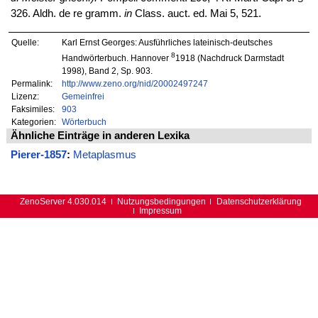
326. Aldh. de re gramm.
in
Class. auct. ed. Mai 5, 521.
Quelle:
Karl Ernst Georges: Ausführliches lateinisch-deutsches
8
Handwörterbuch. Hannover
1918 (Nachdruck Darmstadt
1998), Band 2, Sp. 903.
Permalink:
http://www.zeno.org/nid/20002497247
Lizenz:
Gemeinfrei
Faksimiles:
903
Kategorien:
Wörterbuch
Ähnliche Einträge in anderen Lexika
Pierer-1857
:
Metaplasmus
ZenoServer 4.030.014
Nutzungsbedingungen
Datenschutzerklärung
Impressum