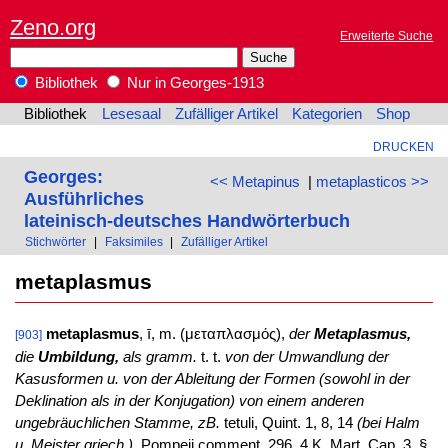
Zeno.org
Erweiterte Suche
Bibliothek
Nur in Georges-1913
Bibliothek
Lesesaal
Zufälliger Artikel
Kategorien
Shop
DRUCKEN
Georges:
<< Metapinus
|
metaplasticos >>
Ausführliches
lateinisch-deutsches Handwörterbuch
Stichwörter
|
Faksimiles
|
Zufälliger Artikel
metaplasmus
metaplasmus
, ī, m. (μεταπλασμός),
der
Metaplasmus,
[903]
die
Umbildung,
als gramm.
t. t.
von der Umwandlung der
Kasusformen u. von der Ableitung der Formen (sowohl in der
Deklination als in der Konjugation) von einem anderen
ungebräuchlichen Stamme, zB.
tetuli, Quint. 1, 8, 14
(bei Halm
u. Meister griech.).
Pompeii comment. 296, 4 K. Mart. Cap. 3. §