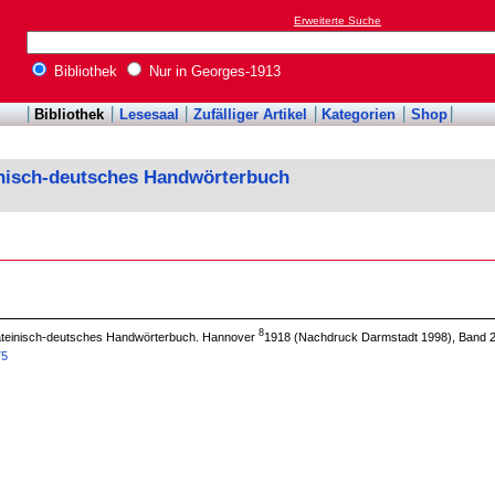
Erweiterte Suche
Bibliothek
Nur in Georges-1913
Bibliothek
Lesesaal
Zufälliger Artikel
Kategorien
Shop
inisch-deutsches Handwörterbuch
8
 lateinisch-deutsches Handwörterbuch. Hannover
1918 (Nachdruck Darmstadt 1998), Band 2
75