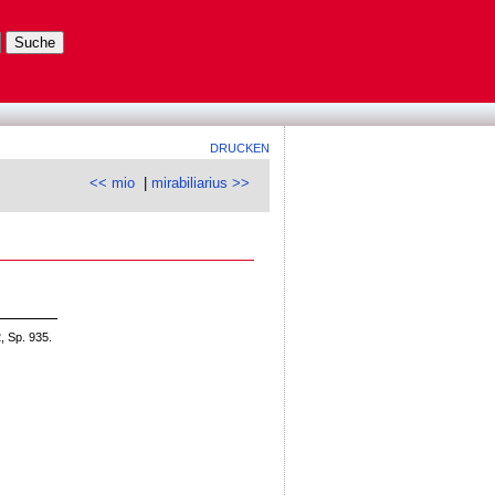
DRUCKEN
<< mio
|
mirabiliarius >>
, Sp. 935.